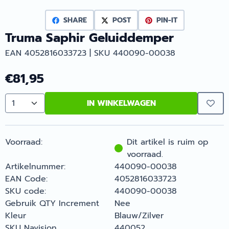
SHARE
POST
PIN-IT
Truma Saphir Geluiddemper
EAN 4052816033723 | SKU 440090-00038
€
81,95
IN WINKELWAGEN
Aantal
Voorraad:
Dit artikel is ruim op
voorraad.
Artikelnummer:
440090-00038
EAN Code:
4052816033723
SKU code:
440090-00038
Gebruik QTY Increment
Nee
Kleur
Blauw/Zilver
SKU Navision
440052