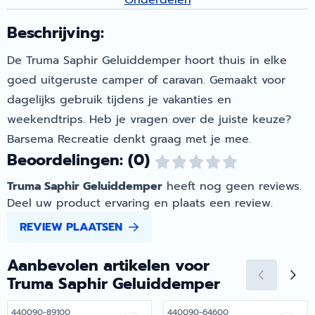
Onderdelen
Beschrijving:
De Truma Saphir Geluiddemper hoort thuis in elke
goed uitgeruste camper of caravan. Gemaakt voor
dagelijks gebruik tijdens je vakanties en
weekendtrips. Heb je vragen over de juiste keuze?
Barsema Recreatie denkt graag met je mee.
Beoordelingen: (0)
Truma Saphir Geluiddemper
heeft nog geen reviews.
Deel uw product ervaring en plaats een review.
REVIEW PLAATSEN
Aanbevolen artikelen voor
Truma Saphir Geluiddemper
Artikelnummer
Artikelnummer
440090-89100
440090-64600