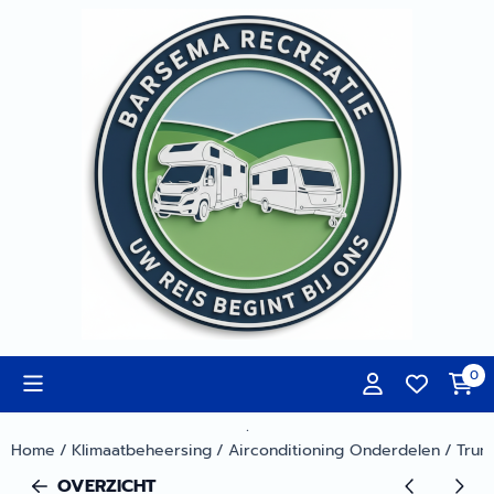
Cookievoorkeuren zijn momenteel gesloten.
0
.
Home
/
Klimaatbeheersing
/
Airconditioning Onderdelen
/
Trum
OVERZICHT