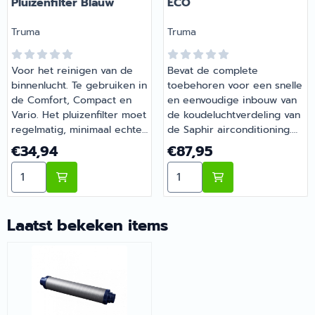
Pluizenfilter Blauw
ECO
Merk:
Merk:
Truma
Truma
Voor het reinigen van de
Bevat de complete
binnenlucht. Te gebruiken in
toebehoren voor een snelle
de Comfort, Compact en
en eenvoudige inbouw van
Vario. Het pluizenfilter moet
de koudeluchtverdeling van
regelmatig, minimaal echter
de Saphir airconditioning.
2 keer per jaar worden
Set bestaat uit: 3mtr
Prijs: 34,94
Prijs: 87,95
€34,94
€87,95
gereinigd en desgewenst
koudeluchtbuis Ø65mm, 3
Aantal kiezen voor Truma Saphir Pluizenfilter Blauw
Aantal kiezen voor Truma 
worden vervangen. | Truma
eindstukmoeren EM, 3
Saphir Pluizenfilter Blauw |
eindstukken EN, 3
Artikelnummer 440090-
lamelroosters LA beige of
64600
agaatgrijs. | Truma Saphir
Laatst bekeken items
aansluitset ECO |
Artikelnummer 440090-
44100