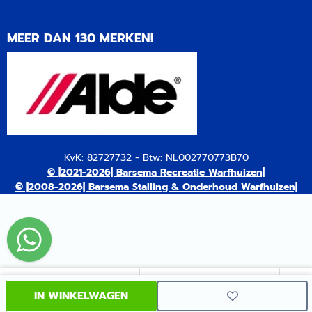
MEER DAN 130 MERKEN!
KvK: 82727732 - Btw: NL002770773B70
© |2021-2026| Barsema Recreatie Warfhuizen|
© |2008-2026| Barsema Stalling & Onderhoud Warfhuizen|
IN WINKELWAGEN
Mailen
Bellen
WhatsApp
Facebook
Ins