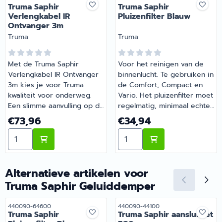
Truma Saphir
Truma Saphir
Verlengkabel IR
Pluizenfilter Blauw
Ontvanger 3m
Merk:
Merk:
Truma
Truma
Met de Truma Saphir
Voor het reinigen van de
Verlengkabel IR Ontvanger
binnenlucht. Te gebruiken in
3m kies je voor Truma
de Comfort, Compact en
kwaliteit voor onderweg.
Vario. Het pluizenfilter moet
Een slimme aanvulling op de
regelmatig, minimaal echter
uitrusting van je camper of
2 keer per jaar worden
Prijs: 73,96
Prijs: 34,94
€73,96
€34,94
caravan. Barsema Recreatie
gereinigd en desgewenst
Aantal kiezen voor Truma Saphir Verlengkabel IR Ont
Aantal kiezen voor Truma S
levert camper-, caravan- en
worden vervangen. | Truma
campingonderdelen met
Saphir Pluizenfilter Blauw |
deskundig advies.
Artikelnummer 440090-
64600
Alternatieve artikelen voor
Truma Saphir Geluiddemper
Artikelnummer
Artikelnummer
440090-64600
440090-44100
Truma Saphir
Truma Saphir aansluitset