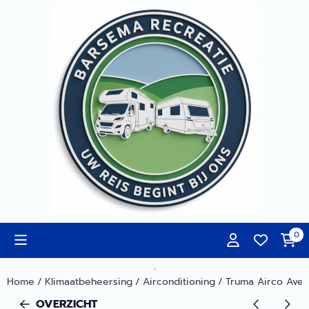
Cookievoorkeuren zijn momenteel gesloten.
0
.
Home
/
Klimaatbeheersing
/
Airconditioning
/
Truma Airco Aven
OVERZICHT