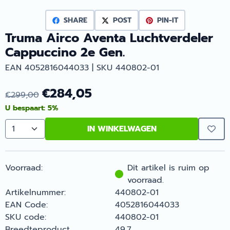
SHARE
POST
PIN-IT
Truma Airco Aventa Luchtverdeler
Cappuccino 2e Gen.
EAN 4052816044033 | SKU 440802-01
€
284,05
€
299,00
U bespaart:
5
%
IN WINKELWAGEN
Aantal
Voorraad:
Dit artikel is ruim op
voorraad.
Artikelnummer:
440802-01
EAN Code:
4052816044033
SKU code:
440802-01
Breedteproduct
49.7