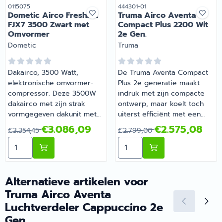
Artikelnummer
Artikelnummer
0115075
444301-01
Dometic Airco FreshJet
Truma Airco Aventa
FJX7 3500 Zwart met
Compact Plus 2200 Wit
Omvormer
2e Gen.
Merk:
Merk:
Dometic
Truma
Dakairco, 3500 Watt,
De Truma Aventa Compact
elektronische omvormer-
Plus 2e generatie maakt
compressor. Deze 3500W
indruk met zijn compacte
dakairco met zijn strak
ontwerp, maar koelt toch
vormgegeven dakunit met
uiterst efficiënt met een
de exclusieve LED
koelvermogen van 2200W.
Van 3 354,45 voor 3 086,09
Van 2 799,00 voor 2 575,0
€3.086,09
€2.575,08
€3.354,45
€2.799,00
lichtcurve trekt direct de
Dankzij zijn efficiëntie en
Aantal kiezen voor Dometic Airco FreshJet FJX7 3500
Aantal kiezen voor Truma 
aandacht. Uitgerust met de
lichtheid is het de ideale
nieuwste
keuze voor iedereen die
toerentalgeregelde
hoge prestaties en
omvormer-compressor en
eenvoudige bediening op
Alternatieve artikelen voor
warmtepomptechnologie
prijs stelt. Deze airco biedt
Truma Airco Aventa
koelt deze je voertuig
een breed scala aan
Luchtverdeler Cappuccino 2e
sneller, stiller en efficiënter
besturingsopties. Hij kan
Gen.
af dan welke andere airco.
moeiteloos worden bediend