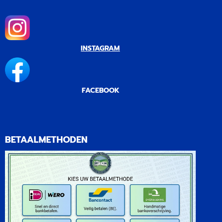
luchtverdeler zijn
verkrijgbaar in 2 kleuren.
Terwijl je voor de buitenunit
k...
INSTAGRAM
FACEBOOK
BETAALMETHODEN