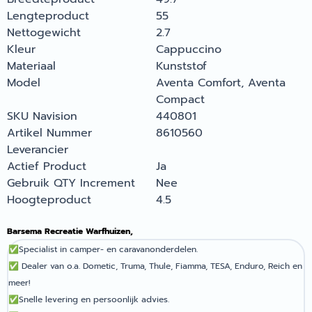
Lengteproduct
55
Nettogewicht
2.7
Kleur
Cappuccino
Materiaal
Kunststof
Model
Aventa Comfort, Aventa
Compact
SKU Navision
440801
Artikel Nummer
8610560
Leverancier
Actief Product
Ja
Gebruik QTY Increment
Nee
Hoogteproduct
4.5
Barsema Recreatie Warfhuizen,
✅
Specialist in camper- en caravanonderdelen.
✅
Dealer van o.a. Dometic, Truma, Thule, Fiamma, TESA, Enduro, Reich en
meer!
✅
Snelle levering en persoonlijk advies.