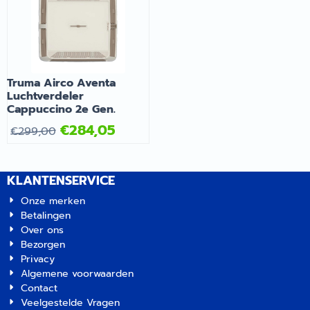
Dometic Airco FreshJet
verkrijgbaar in 2 kleuren.
moeiteloos worden bediend
FJX7 3500 Zwart met
Terwijl je voor de buitenunit
met de meegeleverde
Omvormer | Artikelnummer
k...
Bluetooth-
0115075
afstandsbediening, via een
iNet X-paneel, de iNet X-
Truma Airco Aventa
app of via een nieuwe CP
Luchtverdeler
Plus. Dankzij deze
Cappuccino 2e Gen.
flexibiliteit kun je de airco
€
284,05
altijd en overal bedienen.
€
299,00
De Aventa Compact Plus is
uitgerust met een
geïntegreerde warmtepomp
KLANTENSERVICE
met een
verwarmingscapaciteit van
Onze merken
1500W. Dit betekent dat je
Betalingen
niet alleen op warme
Over ons
zomerdagen kunt genieten
Bezorgen
van een aangenaam
Privacy
binnenklimaat, maar ook in
Algemene voorwaarden
koelere seizoenen. Zowel
Contact
de dakairco als de
Veelgestelde Vragen