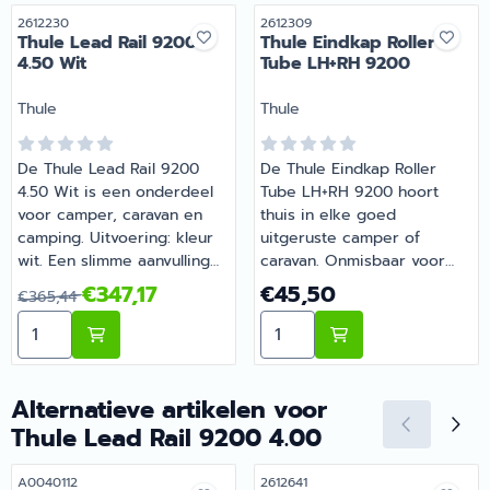
Artikelnummer
Artikelnummer
2612230
2612309
Thule Lead Rail 9200
Thule Eindkap Roller
4.50 Wit
Tube LH+RH 9200
Merk:
Merk:
Thule
Thule
De Thule Lead Rail 9200
De Thule Eindkap Roller
4.50 Wit is een onderdeel
Tube LH+RH 9200 hoort
voor camper, caravan en
thuis in elke goed
camping. Uitvoering: kleur
uitgeruste camper of
wit. Een slimme aanvulling
caravan. Onmisbaar voor
op de uitrusting van je
wie comfortabel op pad
Van 365,44 voor 347,17
Prijs: 45,50
€347,17
€45,50
€365,44
camper of caravan. Bij
gaat met de camper of
Aantal kiezen voor Thule Lead Rail 9200 4.50 Wit
Aantal kiezen voor Thule 
Barsema Recreatie,
caravan. Heb je vragen over
specialist in camper- en
de juiste keuze? Barsema
caravanonderdelen, vind je
Recreatie denkt graag met
het juiste artikel met
je mee.
Alternatieve artikelen voor
persoonlijk advies.
Thule Lead Rail 9200 4.00
Artikelnummer
Artikelnummer
A0040112
2612641