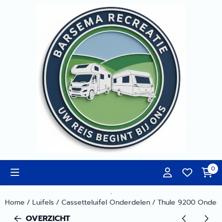
Cookievoorkeuren zijn momenteel gesloten.
0
.
Home
/
Luifels
/
Cassetteluifel Onderdelen
/
Thule 9200 Onder
OVERZICHT