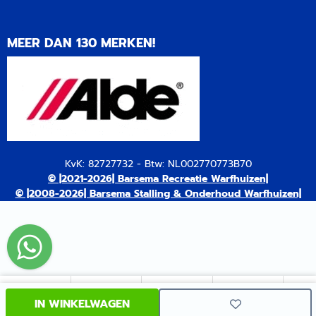
MEER DAN 130 MERKEN!
KvK: 82727732 - Btw: NL002770773B70
© |2021-2026| Barsema Recreatie Warfhuizen|
© |2008-2026| Barsema Stalling & Onderhoud Warfhuizen|
IN WINKELWAGEN
Mailen
Bellen
WhatsApp
Facebook
Ins