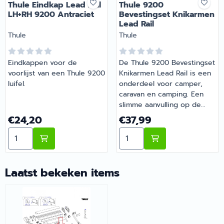
Thule Eindkap Lead Rail
Thule 9200
LH+RH 9200 Antraciet
Bevestingset Knikarmen
Lead Rail
Merk:
Merk:
Thule
Thule
Eindkappen voor de
De Thule 9200 Bevestingset
voorlijst van een Thule 9200
Knikarmen Lead Rail is een
luifel.
onderdeel voor camper,
caravan en camping. Een
slimme aanvulling op de
uitrusting van je camper of
Prijs: 24,20
Prijs: 37,99
€24,20
€37,99
caravan. Bij Barsema
Aantal kiezen voor Thule Eindkap Lead Rail LH+RH 920
Aantal kiezen voor Thule 
Recreatie, specialist in
camper- en
caravanonderdelen, vind je
het juiste artikel met
Laatst bekeken items
persoonlijk advies.