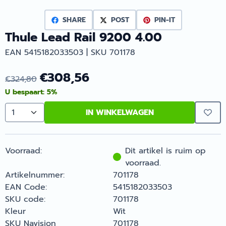
SHARE
POST
PIN-IT
Thule Lead Rail 9200 4.00
EAN 5415182033503 | SKU 701178
€
308,56
€
324,80
U bespaart:
5
%
IN WINKELWAGEN
Aantal
Voorraad:
Dit artikel is ruim op
voorraad.
Artikelnummer:
701178
EAN Code:
5415182033503
SKU code:
701178
Kleur
Wit
SKU Navision
701178