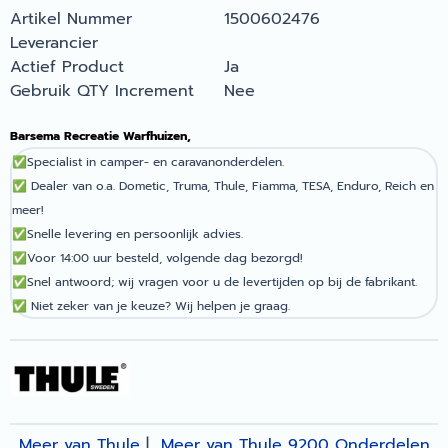
Artikel Nummer
1500602476
Leverancier
Actief Product
Ja
Gebruik QTY Increment
Nee
Barsema Recreatie Warfhuizen,
✅
Specialist in camper- en caravanonderdelen.
✅
Dealer van o.a. Dometic, Truma, Thule, Fiamma, TESA, Enduro, Reich en
meer!
✅
Snelle levering en persoonlijk advies.
✅
Voor 14:00 uur besteld, volgende dag bezorgd!
✅
Snel antwoord; wij vragen voor u de levertijden op bij de fabrikant.
✅
Niet zeker van je keuze? Wij helpen je graag.
Meer van Thule
|
Meer van Thule 9200 Onderdelen